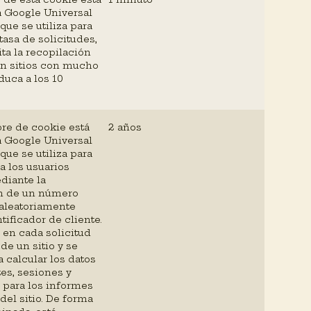
a Google Universal
 que se utiliza para
 tasa de solicitudes,
ita la recopilación
en sitios con mucho
aduca a los 10
re de cookie está
2 años
a Google Universal
 que se utiliza para
 a los usuarios
diante la
n de un número
aleatoriamente
ificador de cliente.
 en cada solicitud
de un sitio y se
a calcular los datos
tes, sesiones y
para los informes
 del sitio. De forma