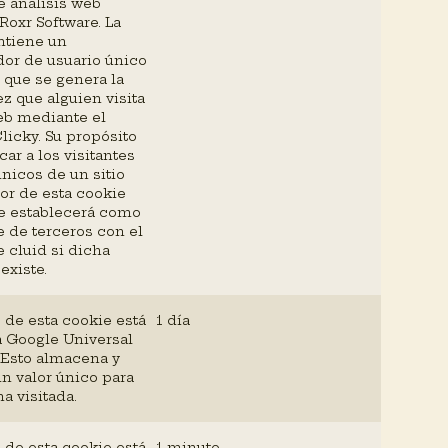
e análisis web
Roxr Software. La
ntiene un
dor de usuario único
o que se genera la
z que alguien visita
eb mediante el
licky. Su propósito
car a los visitantes
nicos de un sitio
lor de esta cookie
e establecerá como
 de terceros con el
 cluid si dicha
existe.
 de esta cookie está
1 día
a Google Universal
 Esto almacena y
un valor único para
a visitada.
 de esta cookie está
1 minuto