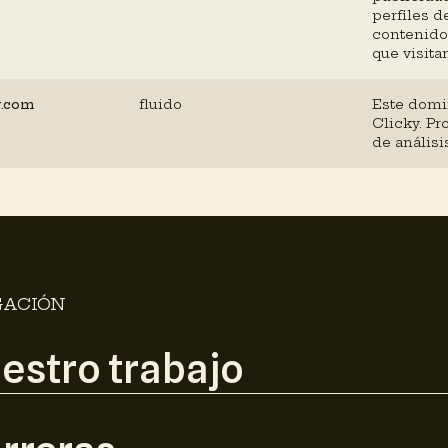
perfiles de
contenido
que visitan
y.com
fluido
Este domi
Clicky. Pr
de análisi
ACIÓN
estro trabajo