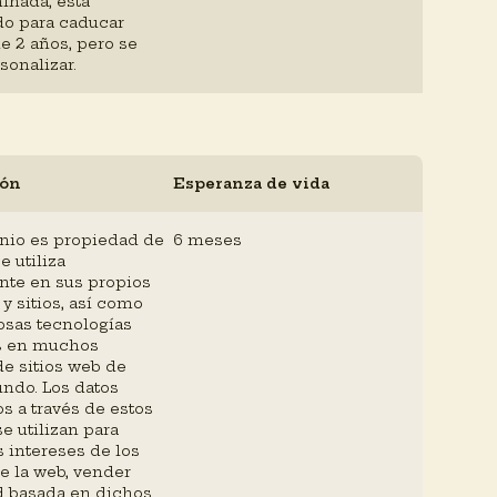
inada, está
do para caducar
e 2 años, pero se
onalizar.
ión
Esperanza de vida
nio es propiedad de
6 meses
e utiliza
te en sus propios
y sitios, así como
sas tecnologías
s en muchos
e sitios web de
ndo. Los datos
s a través de estos
se utilizan para
os intereses de los
e la web, vender
d basada en dichos