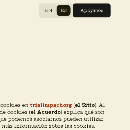
EN
ES
Apóyanos
a cookies en
trialimpact.org
(
el Sitio
). Al
 de cookies (
el Acuerdo
) explica qué son
 que podemos asociarnos pueden utilizar
 y más información sobre las cookies.