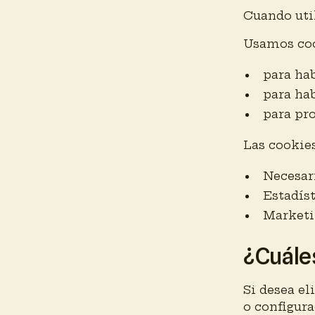
Cuando util
Usamos coo
para hab
para hab
para pro
Las cookies
Necesari
Estadíst
Marketin
¿Cuáles
Si desea el
o configura