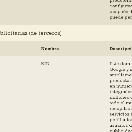
predeterm
configura
después d
puede pers
licitarias (de terceros)
Nombre
Descripc
NID
Este domi
Google y s
ampliamen
productos 
en numero
integrada
millones d
todo el mu
recopilado
servicios 
perfilar l
usuarios d
publicida