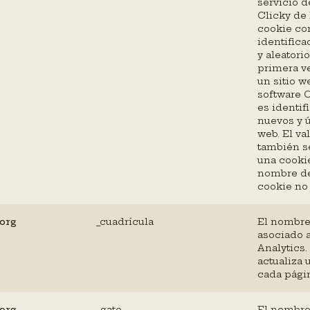
servicio d
Clicky de 
cookie co
identifica
y aleatori
primera ve
un sitio w
software C
es identifi
nuevos y ú
web. El va
también s
una cookie
nombre de
cookie no 
.org
_cuadrícula
El nombre
asociado 
Analytics.
actualiza 
cada págin
.org
_gato
El nombre