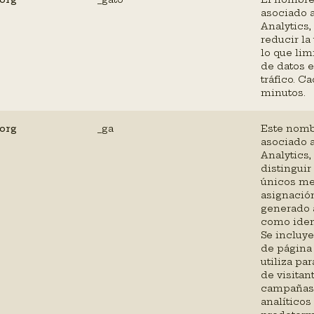
asociado 
Analytics,
reducir la
lo que lim
de datos 
tráfico. C
minutos.
.org
_ga
Este nomb
asociado 
Analytics,
distinguir
únicos me
asignació
generado 
como ident
Se incluye
de página 
utiliza par
de visitan
campañas 
analíticos