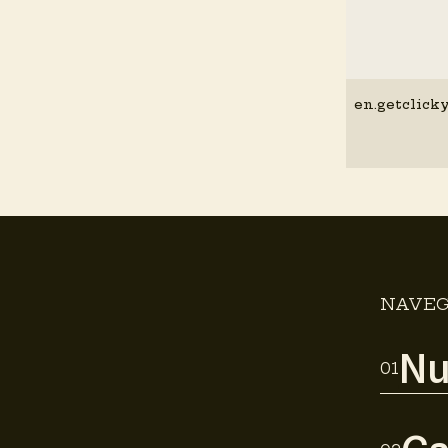
en.getclick
NAVEG
Nu
01