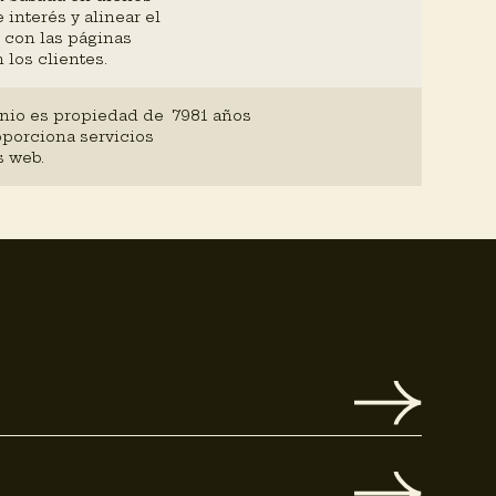
 interés y alinear el
 con las páginas
 los clientes.
nio es propiedad de
7981 años
oporciona servicios
s web.