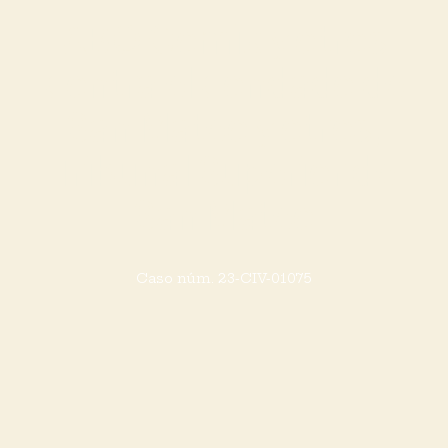
ABO Comix y otros
contra el condado de
San Mateo y otros,
Tribunal Superior de
San Mateo
Caso núm. 23-CIV-01075