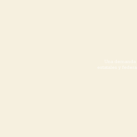
de 
núm.
Su
Una demanda de
estatales y feder