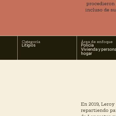
procedieron 
incluso de su
Categoría
Área de enfoque
Litigios
Policia
Vivienda y persona
hogar
En 2019, Leroy 
repartiendo pa