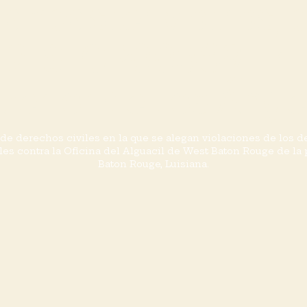
Lancaster y otros, 
 21STCP00389, Tri
perior de Los Ánge
 derechos civiles en la que se alegan violaciones de los d
ales contra la Oficina del Alguacil de West Baton Rouge de la
Baton Rouge, Luisiana.