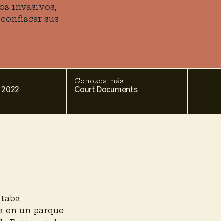
os invasivos,
 confiscar sus
Conozca más
 2022
Court Documents
staba
a en un parque