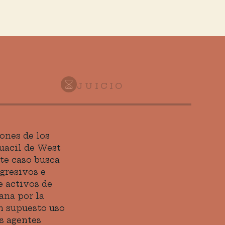
JUICIO
ones de los
guacil de West
te caso busca
agresivos e
 activos de
ana por la
un supuesto uso
s agentes