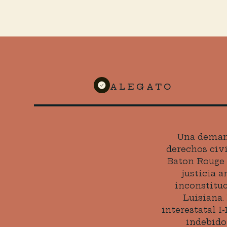
ALEGATO
Una demand
derechos civi
Baton Rouge 
justicia a
inconstitu
Luisiana.
interestatal I
indebido