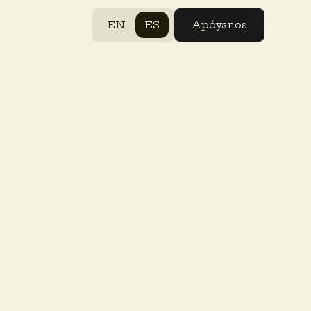
EN
ES
Apóyanos