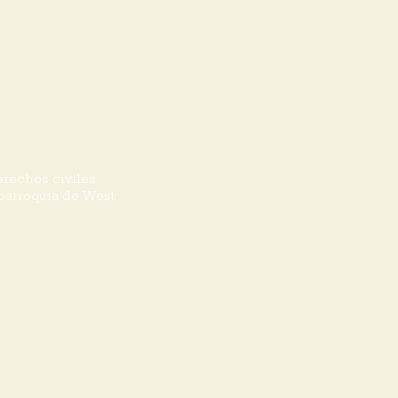
caso
bunal
les
erechos civiles
 parroquia de West