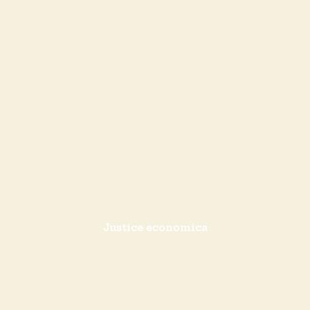
Justice economica
y Butts contra la c